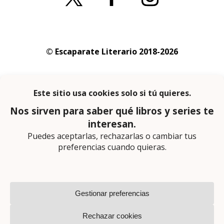
© Escaparate Literario 2018-2026
Aviso legal
–
Política de cookies
–
Política de
privacidad
En calidad de afiliado de Amazon obtengo
ingresos por las compras adscritas que
cumplen los requisitos aplicables
Página web diseñada por
Lector Cero