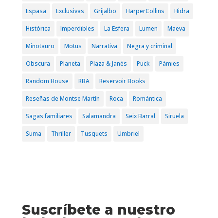
Espasa
Exclusivas
Grijalbo
HarperCollins
Hidra
Histórica
Imperdibles
La Esfera
Lumen
Maeva
Minotauro
Motus
Narrativa
Negra y criminal
Obscura
Planeta
Plaza & Janés
Puck
Pàmies
Random House
RBA
Reservoir Books
Reseñas de Montse Martín
Roca
Romántica
Sagas familiares
Salamandra
Seix Barral
Siruela
Suma
Thriller
Tusquets
Umbriel
Suscríbete a nuestro