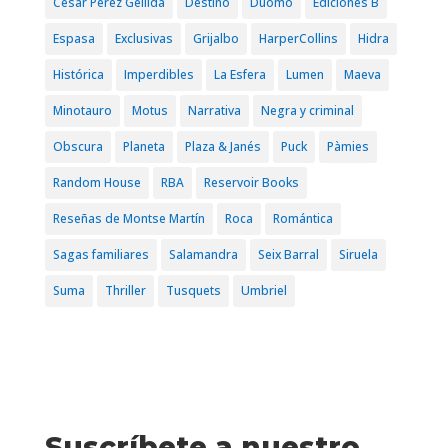
César Pérez Gellida
Destino
Duomo
Ediciones B
Espasa
Exclusivas
Grijalbo
HarperCollins
Hidra
Histórica
Imperdibles
La Esfera
Lumen
Maeva
Minotauro
Motus
Narrativa
Negra y criminal
Obscura
Planeta
Plaza & Janés
Puck
Pàmies
Random House
RBA
Reservoir Books
Reseñas de Montse Martín
Roca
Romántica
Sagas familiares
Salamandra
Seix Barral
Siruela
Suma
Thriller
Tusquets
Umbriel
Suscríbete a nuestro