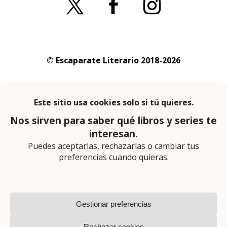
© Escaparate Literario 2018-2026
Aviso legal
–
Política de cookies
–
Política de
privacidad
En calidad de afiliado de Amazon obtengo
ingresos por las compras adscritas que
cumplen los requisitos aplicables
Página web diseñada por
Lector Cero