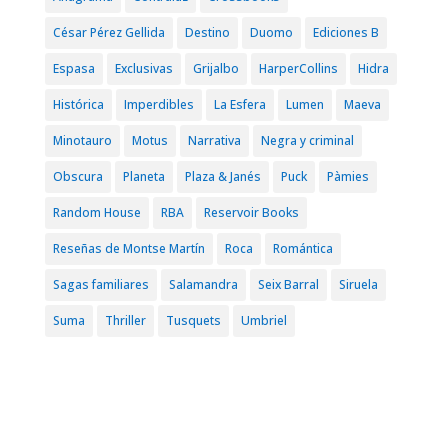
César Pérez Gellida
Destino
Duomo
Ediciones B
Espasa
Exclusivas
Grijalbo
HarperCollins
Hidra
Histórica
Imperdibles
La Esfera
Lumen
Maeva
Minotauro
Motus
Narrativa
Negra y criminal
Obscura
Planeta
Plaza & Janés
Puck
Pàmies
Random House
RBA
Reservoir Books
Reseñas de Montse Martín
Roca
Romántica
Sagas familiares
Salamandra
Seix Barral
Siruela
Suma
Thriller
Tusquets
Umbriel