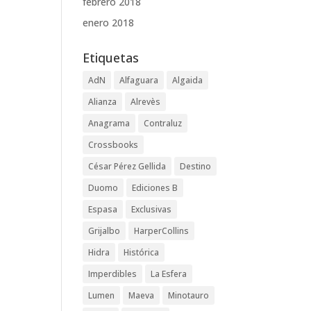
febrero 2018
enero 2018
Etiquetas
AdN
Alfaguara
Algaida
Alianza
Alrevès
Anagrama
Contraluz
Crossbooks
César Pérez Gellida
Destino
Duomo
Ediciones B
Espasa
Exclusivas
Grijalbo
HarperCollins
Hidra
Histórica
Imperdibles
La Esfera
Lumen
Maeva
Minotauro