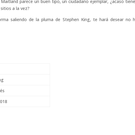
. Maitland parece un buen tipo, un ciudadano ejemplar, ¿acaso tien
sitios a la vez?
orma saliendo de la pluma de Stephen King, te hará desear no 
ng
nés
2018