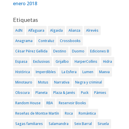
enero 2018
Etiquetas
AdN
Alfaguara
Algaida
Alianza
Alrevès
Anagrama
Contraluz
Crossbooks
César Pérez Gellida
Destino
Duomo
Ediciones B
Espasa
Exclusivas
Grijalbo
HarperCollins
Hidra
Histórica
Imperdibles
La Esfera
Lumen
Maeva
Minotauro
Motus
Narrativa
Negra y criminal
Obscura
Planeta
Plaza & Janés
Puck
Pàmies
Random House
RBA
Reservoir Books
Reseñas de Montse Martín
Roca
Romántica
Sagas familiares
Salamandra
Seix Barral
Siruela