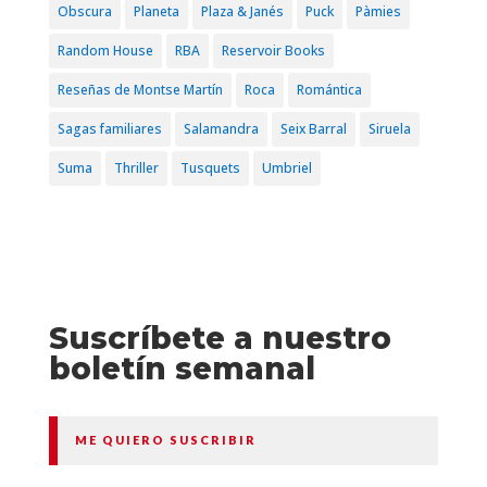
Obscura
Planeta
Plaza & Janés
Puck
Pàmies
Random House
RBA
Reservoir Books
Reseñas de Montse Martín
Roca
Romántica
Sagas familiares
Salamandra
Seix Barral
Siruela
Suma
Thriller
Tusquets
Umbriel
Suscríbete a nuestro
boletín semanal
ME QUIERO SUSCRIBIR