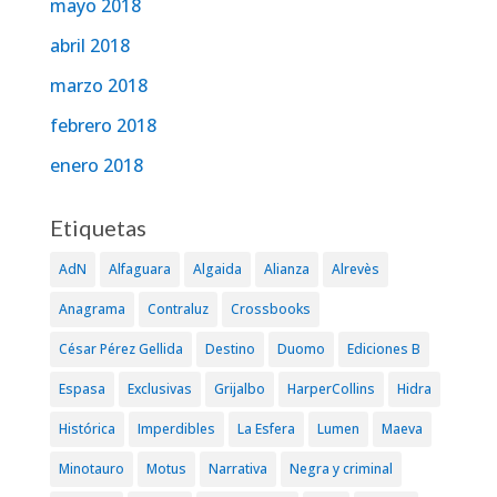
mayo 2018
abril 2018
marzo 2018
febrero 2018
enero 2018
Etiquetas
AdN
Alfaguara
Algaida
Alianza
Alrevès
Anagrama
Contraluz
Crossbooks
César Pérez Gellida
Destino
Duomo
Ediciones B
Espasa
Exclusivas
Grijalbo
HarperCollins
Hidra
Histórica
Imperdibles
La Esfera
Lumen
Maeva
Minotauro
Motus
Narrativa
Negra y criminal