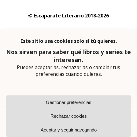
© Escaparate Literario 2018-2026
Aviso legal
–
Política de cookies
–
Política de
privacidad
En calidad de afiliado de Amazon obtengo
ingresos por las compras adscritas que
cumplen los requisitos aplicables
Página web diseñada por
Lector Cero