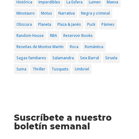
Histórica
Imperdibles
La Esfera
Lumen
Maeva
Minotauro
Motus
Narrativa
Negra y criminal
Obscura
Planeta
Plaza & Janés
Puck
Pàmies
Random House
RBA
Reservoir Books
Reseñas de Montse Martín
Roca
Romántica
Sagas familiares
Salamandra
Seix Barral
Siruela
Suma
Thriller
Tusquets
Umbriel
Suscríbete a nuestro
boletín semanal