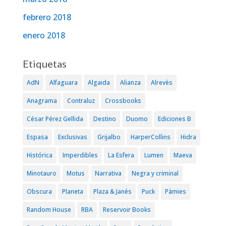
febrero 2018
enero 2018
Etiquetas
AdN
Alfaguara
Algaida
Alianza
Alrevès
Anagrama
Contraluz
Crossbooks
César Pérez Gellida
Destino
Duomo
Ediciones B
Espasa
Exclusivas
Grijalbo
HarperCollins
Hidra
Histórica
Imperdibles
La Esfera
Lumen
Maeva
Minotauro
Motus
Narrativa
Negra y criminal
Obscura
Planeta
Plaza & Janés
Puck
Pàmies
Random House
RBA
Reservoir Books