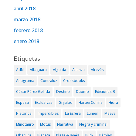
abril 2018
marzo 2018
febrero 2018
enero 2018
Etiquetas
AdN
Alfaguara
Algaida
Alianza
Alrevès
Anagrama
Contraluz
Crossbooks
César Pérez Gellida
Destino
Duomo
Ediciones B
Espasa
Exclusivas
Grijalbo
HarperCollins
Hidra
Histórica
Imperdibles
La Esfera
Lumen
Maeva
Minotauro
Motus
Narrativa
Negra y criminal
Obscura
Planeta
Plaza & Janés
Puck
Pàmies