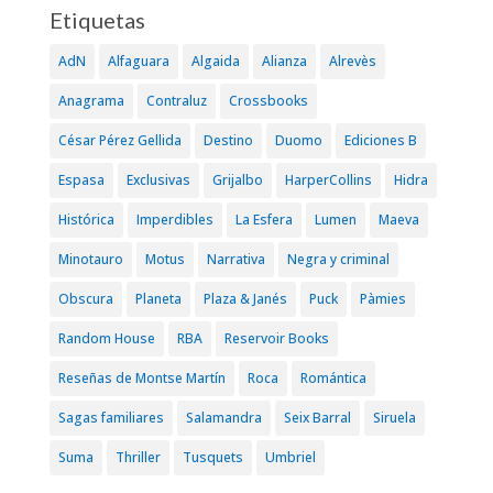
Etiquetas
AdN
Alfaguara
Algaida
Alianza
Alrevès
Anagrama
Contraluz
Crossbooks
César Pérez Gellida
Destino
Duomo
Ediciones B
Espasa
Exclusivas
Grijalbo
HarperCollins
Hidra
Histórica
Imperdibles
La Esfera
Lumen
Maeva
Minotauro
Motus
Narrativa
Negra y criminal
Obscura
Planeta
Plaza & Janés
Puck
Pàmies
Random House
RBA
Reservoir Books
Reseñas de Montse Martín
Roca
Romántica
Sagas familiares
Salamandra
Seix Barral
Siruela
Suma
Thriller
Tusquets
Umbriel