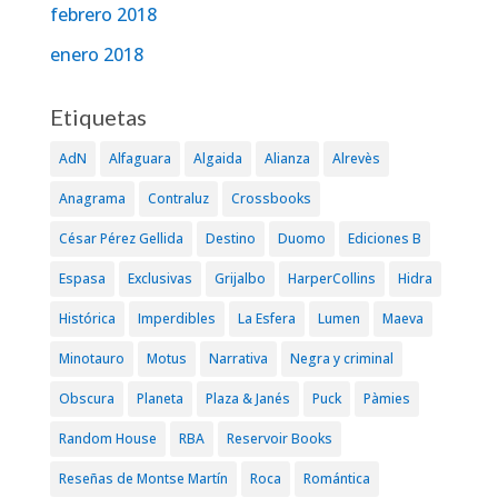
febrero 2018
enero 2018
Etiquetas
AdN
Alfaguara
Algaida
Alianza
Alrevès
Anagrama
Contraluz
Crossbooks
César Pérez Gellida
Destino
Duomo
Ediciones B
Espasa
Exclusivas
Grijalbo
HarperCollins
Hidra
Histórica
Imperdibles
La Esfera
Lumen
Maeva
Minotauro
Motus
Narrativa
Negra y criminal
Obscura
Planeta
Plaza & Janés
Puck
Pàmies
Random House
RBA
Reservoir Books
Reseñas de Montse Martín
Roca
Romántica