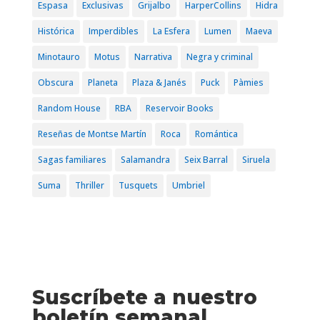
Espasa
Exclusivas
Grijalbo
HarperCollins
Hidra
Histórica
Imperdibles
La Esfera
Lumen
Maeva
Minotauro
Motus
Narrativa
Negra y criminal
Obscura
Planeta
Plaza & Janés
Puck
Pàmies
Random House
RBA
Reservoir Books
Reseñas de Montse Martín
Roca
Romántica
Sagas familiares
Salamandra
Seix Barral
Siruela
Suma
Thriller
Tusquets
Umbriel
Suscríbete a nuestro
boletín semanal