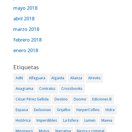
mayo 2018
abril 2018
marzo 2018
febrero 2018
enero 2018
Etiquetas
AdN
Alfaguara
Algaida
Alianza
Alrevès
Anagrama
Contraluz
Crossbooks
César Pérez Gellida
Destino
Duomo
Ediciones B
Espasa
Exclusivas
Grijalbo
HarperCollins
Hidra
Histórica
Imperdibles
La Esfera
Lumen
Maeva
Minotauro
Motus
Narrativa
Negra y criminal