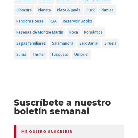
Obscura
Planeta
Plaza & Janés
Puck
Pàmies
Random House
RBA
Reservoir Books
Reseñas de Montse Martín
Roca
Romántica
Sagas familiares
Salamandra
Seix Barral
Siruela
Suma
Thriller
Tusquets
Umbriel
Suscríbete a nuestro
boletín semanal
ME QUIERO SUSCRIBIR