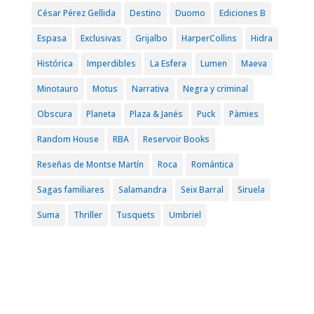
César Pérez Gellida
Destino
Duomo
Ediciones B
Espasa
Exclusivas
Grijalbo
HarperCollins
Hidra
Histórica
Imperdibles
La Esfera
Lumen
Maeva
Minotauro
Motus
Narrativa
Negra y criminal
Obscura
Planeta
Plaza & Janés
Puck
Pàmies
Random House
RBA
Reservoir Books
Reseñas de Montse Martín
Roca
Romántica
Sagas familiares
Salamandra
Seix Barral
Siruela
Suma
Thriller
Tusquets
Umbriel