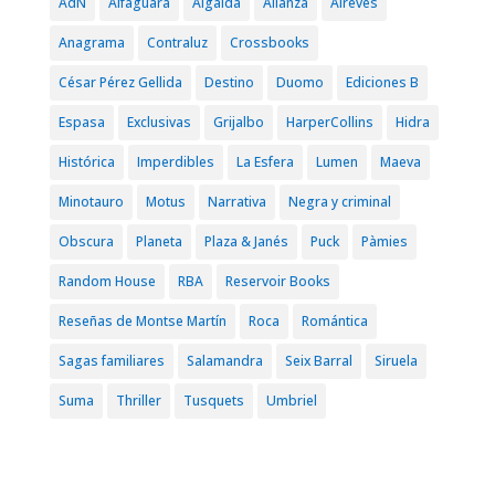
AdN
Alfaguara
Algaida
Alianza
Alrevès
Anagrama
Contraluz
Crossbooks
César Pérez Gellida
Destino
Duomo
Ediciones B
Espasa
Exclusivas
Grijalbo
HarperCollins
Hidra
Histórica
Imperdibles
La Esfera
Lumen
Maeva
Minotauro
Motus
Narrativa
Negra y criminal
Obscura
Planeta
Plaza & Janés
Puck
Pàmies
Random House
RBA
Reservoir Books
Reseñas de Montse Martín
Roca
Romántica
Sagas familiares
Salamandra
Seix Barral
Siruela
Suma
Thriller
Tusquets
Umbriel