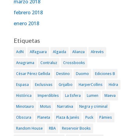
marzo 2018
febrero 2018
enero 2018
Etiquetas
AdN
Alfaguara
Algaida
Alianza
Alrevès
Anagrama
Contraluz
Crossbooks
César Pérez Gellida
Destino
Duomo
Ediciones B
Espasa
Exclusivas
Grijalbo
HarperCollins
Hidra
Histórica
Imperdibles
La Esfera
Lumen
Maeva
Minotauro
Motus
Narrativa
Negra y criminal
Obscura
Planeta
Plaza & Janés
Puck
Pàmies
Random House
RBA
Reservoir Books