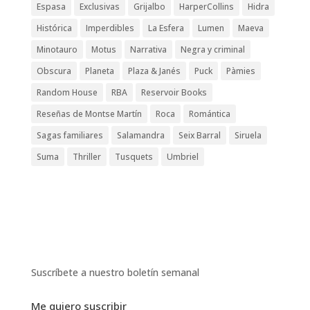
Espasa
Exclusivas
Grijalbo
HarperCollins
Hidra
Histórica
Imperdibles
La Esfera
Lumen
Maeva
Minotauro
Motus
Narrativa
Negra y criminal
Obscura
Planeta
Plaza & Janés
Puck
Pàmies
Random House
RBA
Reservoir Books
Reseñas de Montse Martín
Roca
Romántica
Sagas familiares
Salamandra
Seix Barral
Siruela
Suma
Thriller
Tusquets
Umbriel
Suscríbete a nuestro boletín semanal
Me quiero suscribir