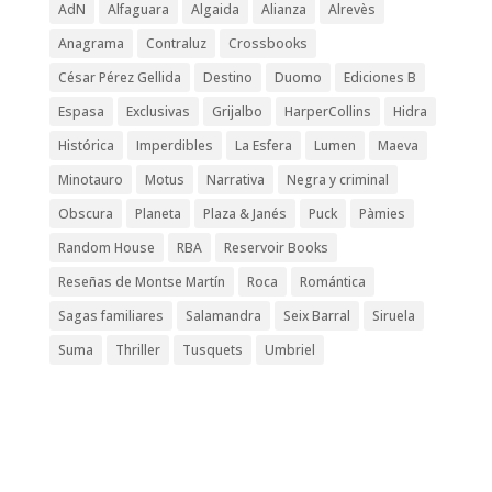
AdN
Alfaguara
Algaida
Alianza
Alrevès
Anagrama
Contraluz
Crossbooks
César Pérez Gellida
Destino
Duomo
Ediciones B
Espasa
Exclusivas
Grijalbo
HarperCollins
Hidra
Histórica
Imperdibles
La Esfera
Lumen
Maeva
Minotauro
Motus
Narrativa
Negra y criminal
Obscura
Planeta
Plaza & Janés
Puck
Pàmies
Random House
RBA
Reservoir Books
Reseñas de Montse Martín
Roca
Romántica
Sagas familiares
Salamandra
Seix Barral
Siruela
Suma
Thriller
Tusquets
Umbriel