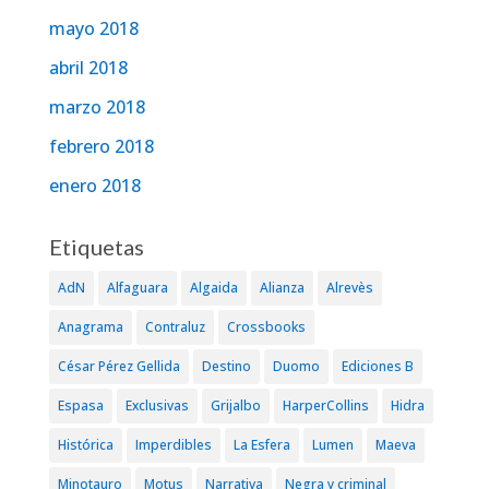
mayo 2018
abril 2018
marzo 2018
febrero 2018
enero 2018
Etiquetas
AdN
Alfaguara
Algaida
Alianza
Alrevès
Anagrama
Contraluz
Crossbooks
César Pérez Gellida
Destino
Duomo
Ediciones B
Espasa
Exclusivas
Grijalbo
HarperCollins
Hidra
Histórica
Imperdibles
La Esfera
Lumen
Maeva
Minotauro
Motus
Narrativa
Negra y criminal