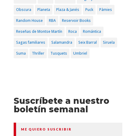
Obscura
Planeta
Plaza & Janés
Puck
Pàmies
Random House
RBA
Reservoir Books
Reseñas de Montse Martín
Roca
Romántica
Sagas familiares
Salamandra
Seix Barral
Siruela
Suma
Thriller
Tusquets
Umbriel
Suscríbete a nuestro
boletín semanal
ME QUIERO SUSCRIBIR