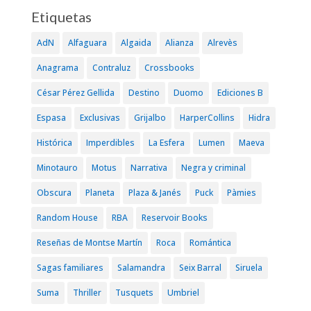
Etiquetas
AdN
Alfaguara
Algaida
Alianza
Alrevès
Anagrama
Contraluz
Crossbooks
César Pérez Gellida
Destino
Duomo
Ediciones B
Espasa
Exclusivas
Grijalbo
HarperCollins
Hidra
Histórica
Imperdibles
La Esfera
Lumen
Maeva
Minotauro
Motus
Narrativa
Negra y criminal
Obscura
Planeta
Plaza & Janés
Puck
Pàmies
Random House
RBA
Reservoir Books
Reseñas de Montse Martín
Roca
Romántica
Sagas familiares
Salamandra
Seix Barral
Siruela
Suma
Thriller
Tusquets
Umbriel