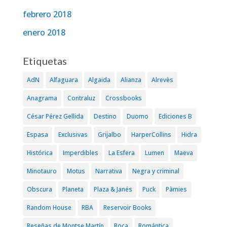
febrero 2018
enero 2018
Etiquetas
AdN
Alfaguara
Algaida
Alianza
Alrevès
Anagrama
Contraluz
Crossbooks
César Pérez Gellida
Destino
Duomo
Ediciones B
Espasa
Exclusivas
Grijalbo
HarperCollins
Hidra
Histórica
Imperdibles
La Esfera
Lumen
Maeva
Minotauro
Motus
Narrativa
Negra y criminal
Obscura
Planeta
Plaza & Janés
Puck
Pàmies
Random House
RBA
Reservoir Books
Reseñas de Montse Martín
Roca
Romántica