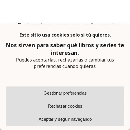
El desenlace, como no podía ser de
otra manera (recordad, niñas: la
romántica acaba bien; si acaba mal, es
drama) es previsible, pero ha habido
momentos en los que lo he pasado
realmente mal, porque hay algunas
escenas duras.
El epílogo es una auténtica maravilla (y
os lo dice alguien que los detesta si no
aportan nada, que no es el caso) y