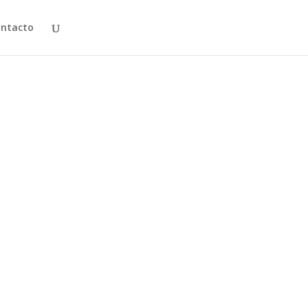
ntacto
 no caeré en la tentación de decir que he