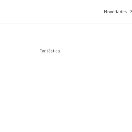
Novedades
Fantástica
Montse Martín
Opinión personal Pues aquí estoy otra vez
vuelto para quedarme, porque realmente no sé