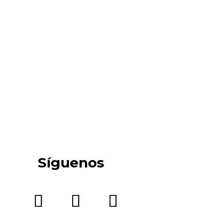
 también está Madrid. A veces las grandes
Síguenos