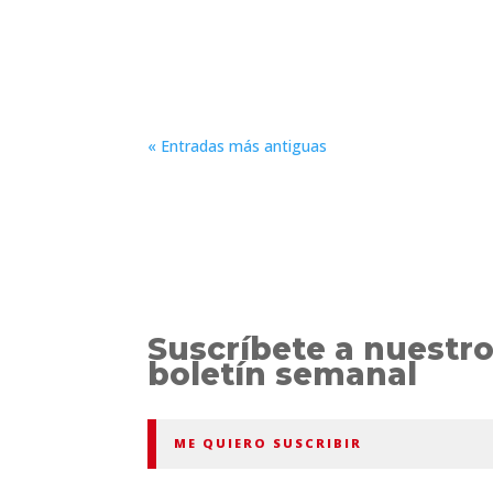
Opinión personal Existen grandes reinos de
historias suceden a la vuelta de la esquina, y
« Entradas más antiguas
Suscríbete a nuestr
boletín semanal
ME QUIERO SUSCRIBIR