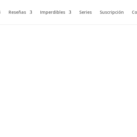
Reseñas
Imperdibles
Series
Suscripción
Co
 de nuevo, que aparezco y desaparezco como el Guadiana, pero hoy
 si lo haré o no. A mí lo que me gusta es...