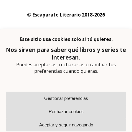
© Escaparate Literario 2018-2026
Aviso legal
–
Política de cookies
–
Política de
privacidad
En calidad de afiliado de Amazon obtengo
ingresos por las compras adscritas que
cumplen los requisitos aplicables
Página web diseñada por
Lector Cero