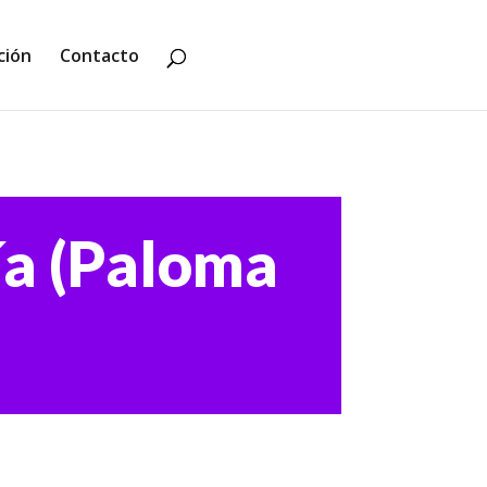
ción
Contacto
ía (Paloma