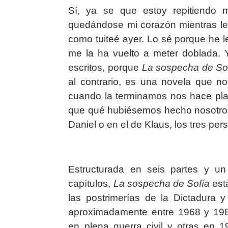
Sí, ya se que estoy repitiendo 
quedándose mi corazón mientras leí
como tuiteé ayer. Lo sé porque he l
me la ha vuelto a meter doblada. 
escritos, porque
La sospecha de So
al contrario, es una novela que 
cuando la terminamos nos hace pl
que qué hubiésemos hecho nosotros 
Daniel o en el de Klaus, los tres per
Estructurada en seis partes y u
capítulos,
La sospecha de Sofía
está
las postrimerías de la Dictadura 
aproximadamente entre 1968 y 198
en plena guerra civil y otras en 