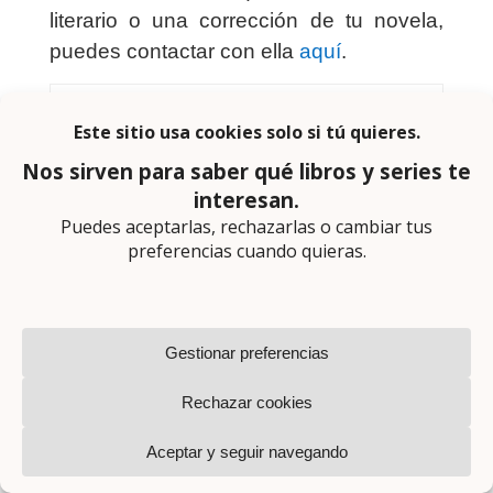
literario o una corrección de tu novela,
puedes contactar con ella
aquí
.
Montse Martín
Letraherida.
Creo que parte de mi amor a la vida se lo debo a mi
amor a los libros.
Que ser valiente no salga tan caro, que ser cobarde
no valga la pena.