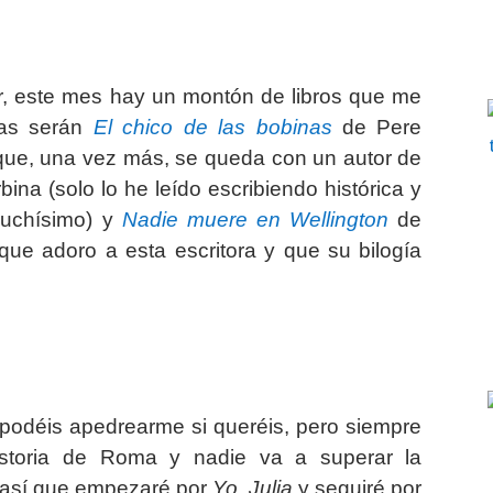
r, este mes hay un montón de libros que me
ras serán
El chico de las bobinas
de Pere
 que, una vez más, se queda con un autor de
ina (solo lo he leído escribiendo histórica y
uchísimo) y
Nadie muere en Wellington
de
ue adoro a esta escritora y que su bilogía
(podéis apedrearme si queréis, pero siempre
toria de Roma y nadie va a superar la
 así que empezaré por
Yo, Julia
y seguiré por