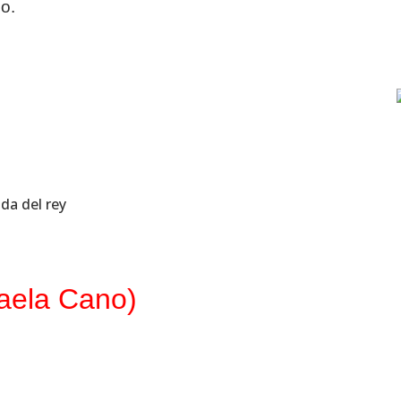
do.
faela Cano)