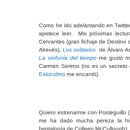
Como he ido adelantando en Twitte
apetece leer. Mis próximas lectu
Cervantes (gran fichaje de Destino
Alrevès),
Los solitarios
de Álvaro Arb
La sinfonía del tiempo
me gustó m
Carmen Sereno (no es un secreto q
Estocolmo
me encantó).
Quiero estrenarme con Posteguillo 
me ha dado mucha pereza la his
heptalogía de Colleen McCullough);