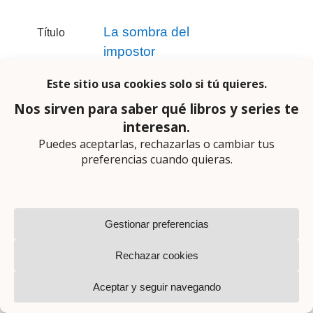
La sombra del
Título
impostor
Alberto Caliani
Autor
Ediciones B
Editorial
9 febrero 2023
Primera
edición
Traducción
Serie