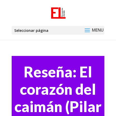
Seleccionar página
Reseña: El
corazón del
caimán (Pilar