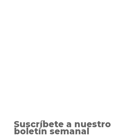
Opinión personal Alfredo, un profesor de
arquitectura bilbaíno residente en París, se
entera por un periódico de su ciudad natal que
Izarbe, su gran amor, ha muerto ahogada.
Decide regresar a Bilbao, de donde había huido
tras la muerte de su madre, pero se ve...
Suscríbete a nuestro
boletín semanal