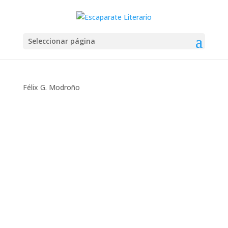
Seleccionar página
Félix G. Modroño
Montse Martín
La chica que escribía cartas (Pascal Buniet y
Karlota Rocha) Lucía no regresa a casa