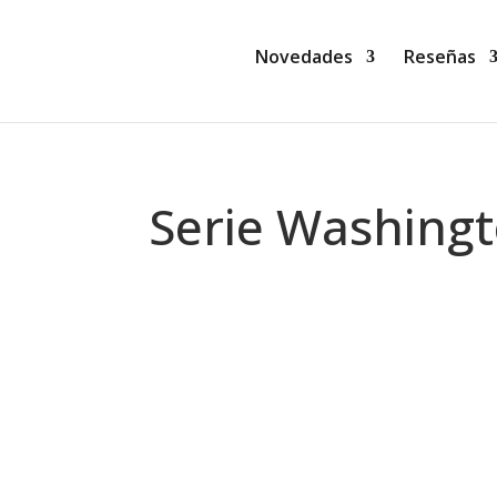
Novedades
Reseñas
Serie Washing
Montse Martín
Abril La revuelta de las cariátides (
pandemia ha quedado atrás, y Kostas Jar