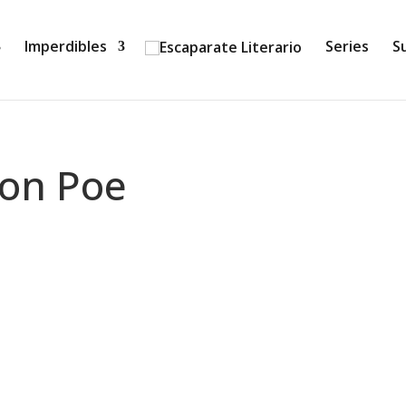
Imperdibles
Series
S
ton Poe
Petros Márkaris) Recién ascendido, Kostas Jaritos se enfr
itos ya es jefe de las Fuerzas de Seguridad del...