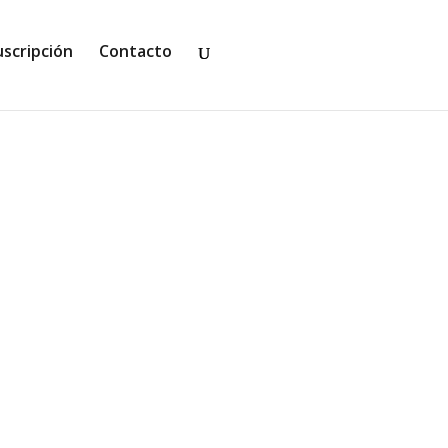
uscripción
Contacto
enta a un nuevo y polémico caso. La