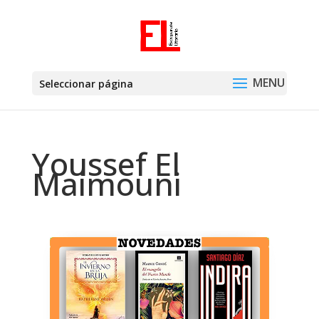
Seleccionar página
Youssef El
Maimouni