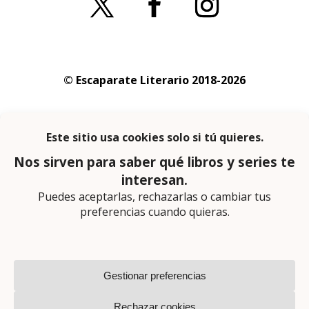
© Escaparate Literario 2018-2026
Aviso legal
–
Política de cookies
–
Política de
privacidad
En calidad de afiliado de Amazon obtengo
ingresos por las compras adscritas que
cumplen los requisitos aplicables
Página web diseñada por
Lector Cero