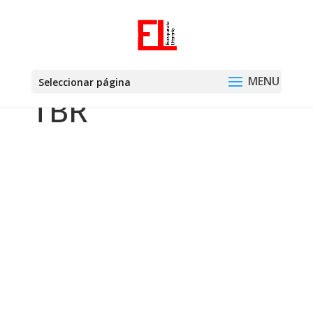
Seleccionar página
TBR
Montse Martín
Fantasía Una fábula para el fin del