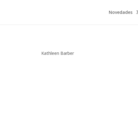
Novedades
Kathleen Barber
Montse Martín
Las voces narradoras son las de la protagonis
debut de Kathleen es una historia sobre pérdid