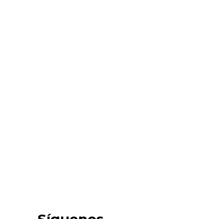
arles Burhman, sobre la base del testimonio
Síguenos