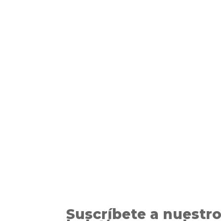
Montse Martín
Park, Illinois. Un vecino de 17 años, Warre
como testigo ocular de Lanie, una de las hij
Suscríbete a nuestr