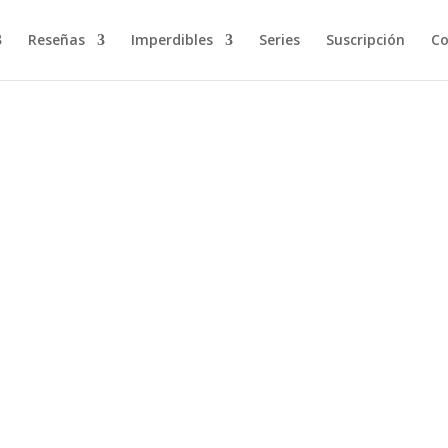
Reseñas
Imperdibles
Series
Suscripción
Co
ta y la de la periodista que, sin que nadie se lo haya pedido, lleva n
as, sobre lazos y secretos familiares y sobre la...