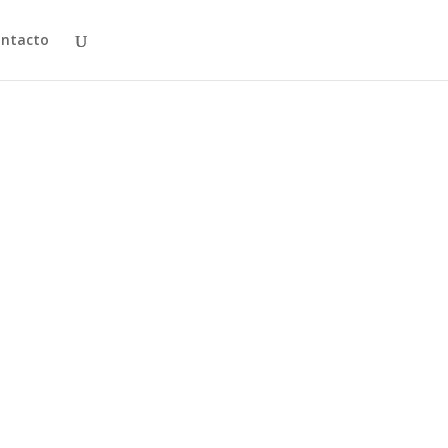
ntacto
ueva luz al brutal homicidio de su padre. El