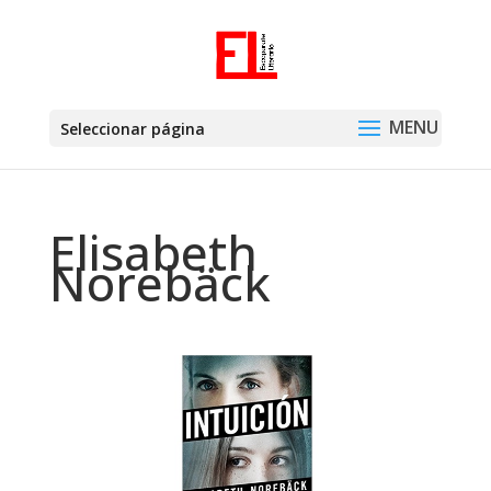
Seleccionar página
Elisabeth
Norebäck