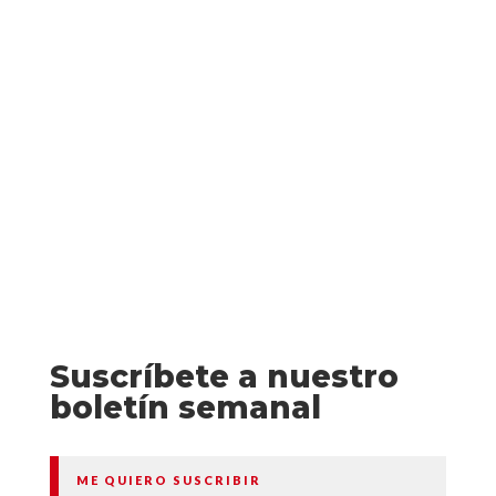
Rica, Panamá, El Salvador y México. Un
matrimonio envenenado por la
decepción, un niño alcanzado por un rayo
y una mujer que corre hacia el infierno.
Estos son algunos de los...
Suscríbete a nuestro
boletín semanal
ME QUIERO SUSCRIBIR