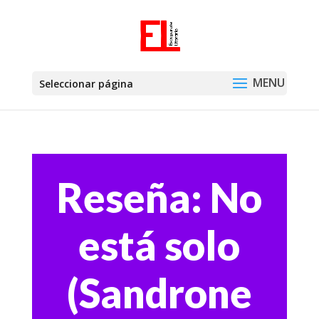
Seleccionar página
Reseña: No
está solo
(Sandrone