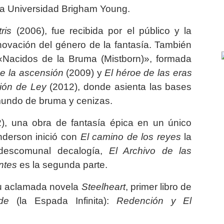
 la Universidad Brigham Young.
ris
(2006), fue recibida por el público y la
novación del género de la fantasía. También
: «Nacidos de la Bruma (Mistborn)», formada
e la ascensión
(2009) y
El héroe de las eras
ión de Ley
(2012), donde asienta las bases
mundo de bruma y cenizas.
), una obra de fantasía épica en un único
nderson inició con
El camino de los reyes
la
descomunal decalogía,
El Archivo de las
ntes
es la segunda parte.
 su aclamada novela
Steelheart
, primer libro de
ade
(la Espada Infinita):
Redención y El