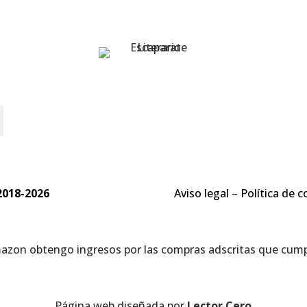
o
2018-2026
Aviso legal
–
Política de c
mazon obtengo ingresos por las compras adscritas que cumpl
Página web diseñada por
Lector Cero