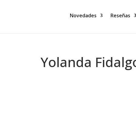
Novedades
Reseñas
Yolanda Fidalg
Montse Martín
La niña del andén (Gill Thompson) En 
nazis es enviándola lejos, muy lejos, inc