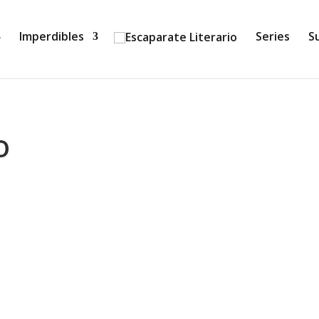
Imperdibles
Series
S
o
la Praga de 1939, la joven Eva sabe que la única manera d
luso si eso significa no volver a verla jamás. La niña, sola, su