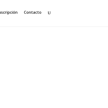
uscripción
Contacto
e salvar a su pequeña Miriam de los
be a...