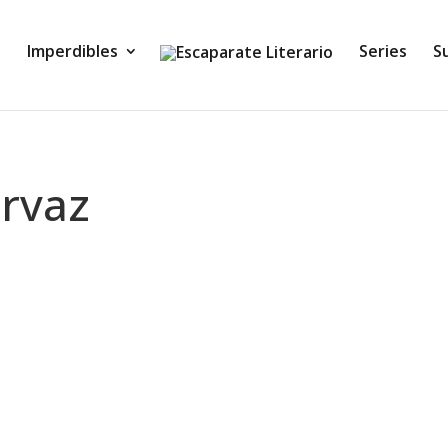
Imperdibles
Series
S
ervaz
 (A. K. Mulford) UNA ESPADA MÁGICA. UNA MALDICIÓN 
ENTE EN LLAMAS... Ruadora Dammacus, una joven de die