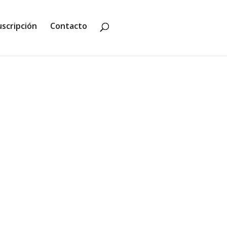
uscripción
Contacto
PODEROSA. UNA PRINCESA FAE
ciocho años,...