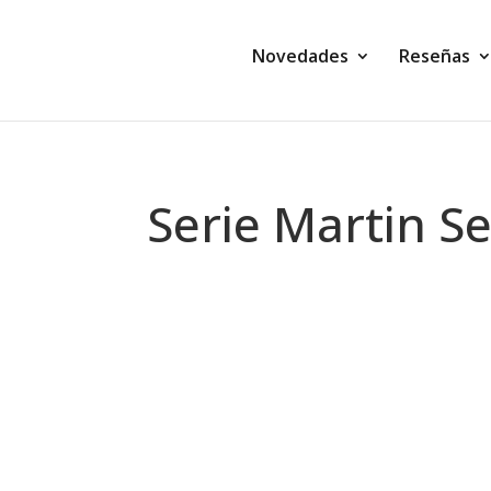
Novedades
Reseñas
Serie Martin S
Montse Martín
Fantasía La espada de las brujas
CON UN GRAN POTENCIAL. Y UN CONTIN