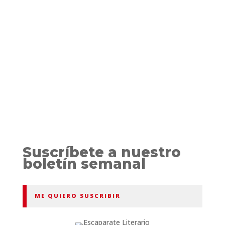
consiguen provocarme la necesidad y la
ansiedad de leer un libro cuando publican:
Gellida, Thilliez (antes, ya no), Dazieri,...
Suscríbete a nuestro
boletín semanal
ME QUIERO SUSCRIBIR