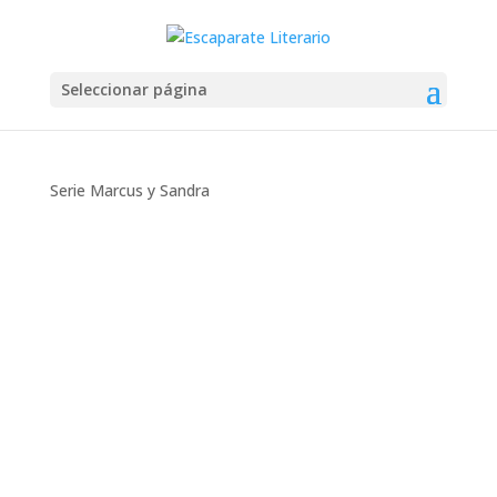
Seleccionar página
Serie Marcus y Sandra
Montse Martín
Opinión personal Aunque me veáis tuiteando
constantemente «lo quiero, lo quiero, lo
quiero», que es verdad, pocos escritores