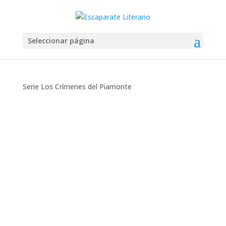
Seleccionar página
Serie Los Crímenes del Piamonte
Montse Martín
Las chicas mentirosas (Eva Björg
Ægisdóttir) Cuando Maríanna, madre soltera,