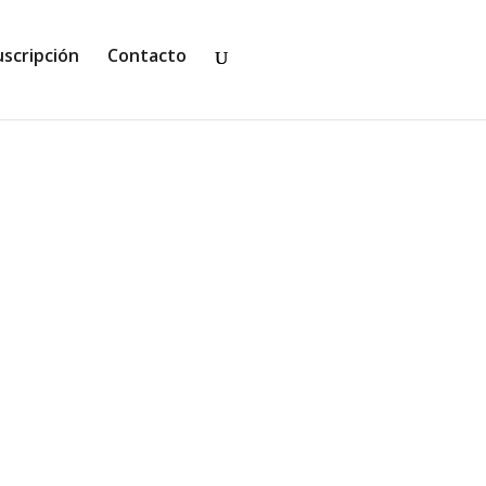
uscripción
Contacto
ynn, con traducción de Antonia Dueñas
una...