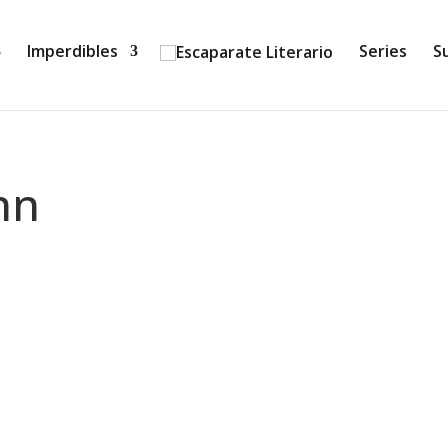
Imperdibles
Series
S
nn
 Cómplice de Steve Cavanagh, un nuevo caso para Eddie Fl
psis: ¿Estar casada con un asesino en serie te convierte en 