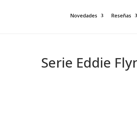
Novedades
Reseñas
Serie Eddie Fly
Montse Martín
El 16 de enero de 2025, Roca pública
y Eduardo Iriarte Goñi. Os dejo la sino