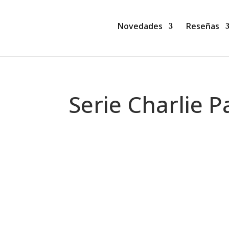
Novedades
Reseñas
Serie Charlie P
Montse Martín
30 novedades editoriales de novela neg
soltar.