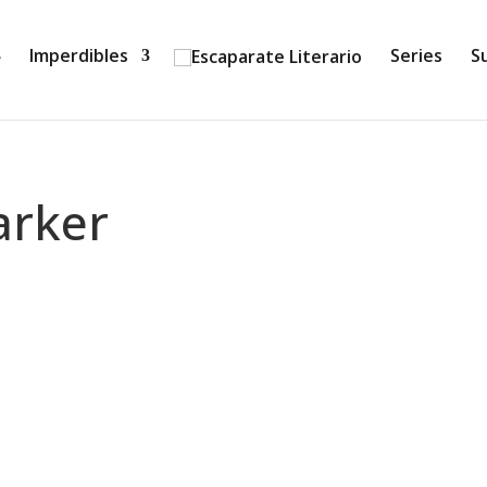
Imperdibles
Series
S
arker
ra y criminal del segundo trimestre de 2026 con crímenes, s