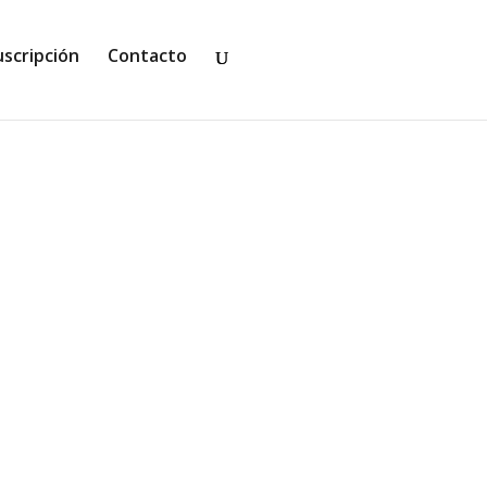
uscripción
Contacto
uspense, thrillers y misterio para no