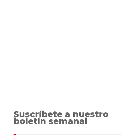
Opinión personal Hace unos días recibí un
correo de Benito Olmo ofreciéndome leer La
maniobra de la tortuga. Me hablaba como un
escritor de los que empiezan, currándose cada
línea. Pero una que tiene ya unos años, más
conchas que un...
Suscríbete a nuestro
boletín semanal