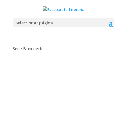
Seleccionar página
Serie Bianquetti
Montse Martín
Opinión personal Un año y diez meses, con
sus correspondientes días y noches, he tenido
que esperar para volver a disfrutar de las