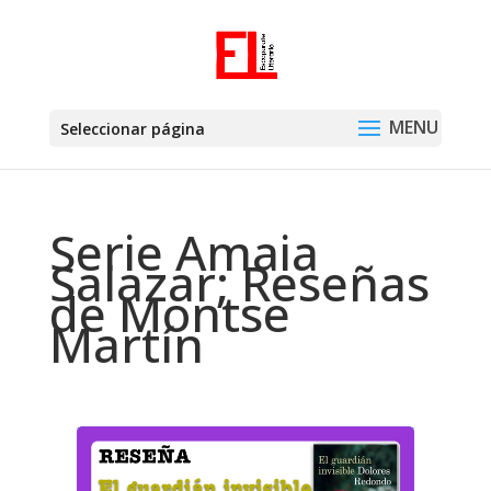
Seleccionar página
Serie Amaia
Salazar; Reseñas
de Montse
Martín