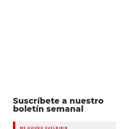
La magia y la aventura recorren todo
este cautivador romantasy en el que una
joven reaviva las ascuas de una antigua
profecía y desata una tormenta que bien
podría salvar a su reino o...
Suscríbete a nuestro
boletín semanal
ME QUIERO SUSCRIBIR