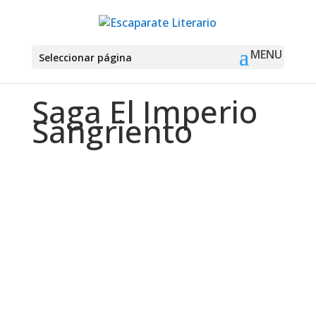
Seleccionar página
Saga El Imperio
Sangriento
Montse Martín