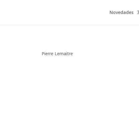
Novedades
Pierre Lemaitre
Montse Martín
Fantasia, ciencia ficción y terror Mi esp
redes. Harry, un exmarine, y su mujer, Sasha,