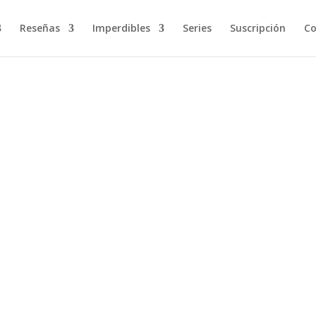
Reseñas
Imperdibles
Series
Suscripción
Co
osa y yo compramos un rancho (Matthew y Harrison Query) La nov
 han dejado su ajetreada vida...