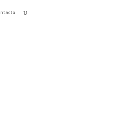
ntacto
ela de terror que ha causado sensación en