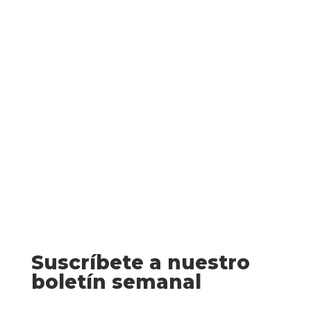
Kirby) La sacerdotisa griega Casandra
está harta, hasta los mismos ovarios, de
que los troyanos no crean en sus
profecías. En una aldea medieval de
Gales, una niñita escucha a su mamá
contarle el típico...
Suscríbete a nuestro
boletín semanal