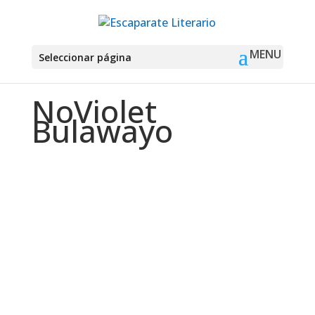
Seleccionar página
NoViolet
Bulawayo
Montse Martín